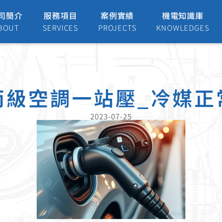
司簡介
服務項目
案例實績
機電知識庫
BOUT
SERVICES
PROJECTS
KNOWLEDGES
丙級空調一站壓_冷媒正
2023-07-25